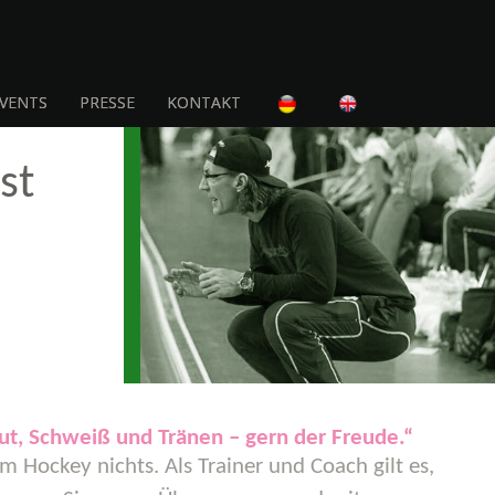
VENTS
PRESSE
KONTAKT
st
ut, Schweiß und Tränen – gern der Freude.“
 Hockey nichts. Als Trainer und Coach gilt es,