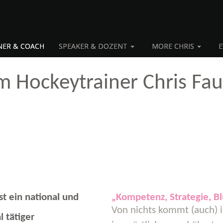
NER & COACH
SPEAKER & DOZENT
MORE CHRIS
E
m Hockeytrainer Chris Fau
ist ein national und
„Kompetenz, Strategie, Bl
Von nichts kommt (auch) im
l tätiger