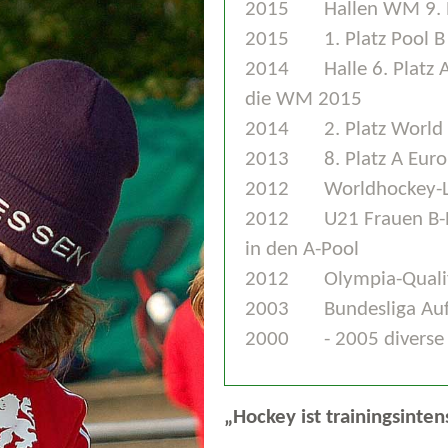
2015
Hallen WM 9. 
2015
1. Platz Pool 
2014
Halle 6. Platz
die WM 2015
2014
2. Platz World
2013
8. Platz A Eur
2012
Worldhockey-Li
2012
U21 Frauen B-E
in den A-Pool
2012
Olympia-Qualif
2003
Bundesliga Au
2000
- 2005 diverse 
„Hockey ist trainingsinten