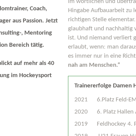
im wörtlichen und übertr
lomtrainer, Coach,
Hingabe Aufbauarbeit zu le
richtigen Stelle elementar.
ger aus Passion. Jetzt
glaubhaft und nachhaltig 
sulting-, Mentoring
ist. Und niemand verliert 
on Bereich tätig.
erlaubt, wenn: man daraus
es immer nur in eine Richt
blickt auf mehr als 40
nah am Menschen.“
rung im Hockeysport
Trainererfolge Damen 
2021 6.Platz Feld-EM 
2020 6. Platz Hallen 
2019 Feldhockey 4. Pl