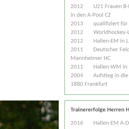
2012
U21 Frauen B-E
in den A-Pool CZ
2013
qualifiziert fü
2012
Worldhockey-L
2012
Hallen-EM in Le
2011
Deutscher Fe
Mannheimer HC
2011
Hallen-WM in P
2004
Aufstieg in di
1880 Frankfurt
Trainererfolge Herren 
2016
Hallen-EM A-D